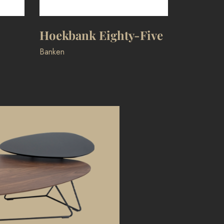
Hoekb
Banken
,
Uit
Hoekbank Eighty-Five
Banken