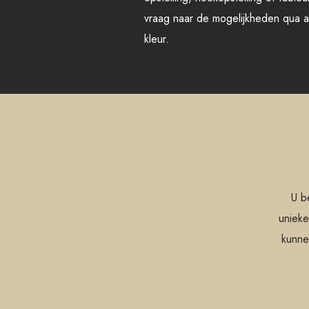
vraag naar de mogelijkheden qua af
kleur.
U b
unieke
kunne