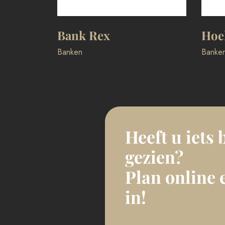
er
Bank Rex
Hoe
Banken
Banke
Heeft u iets 
gezien?
Plan online 
in!