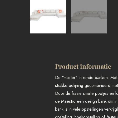
Product informatie
De “master” in ronde banken. Met
strakke belijning gecombineerd me
Door de fraaie smalle pootjes en 
de Maestro een design bank om i
bank is in vele opstellingen verkrij
opstelling, hoekopstelling of fauteu