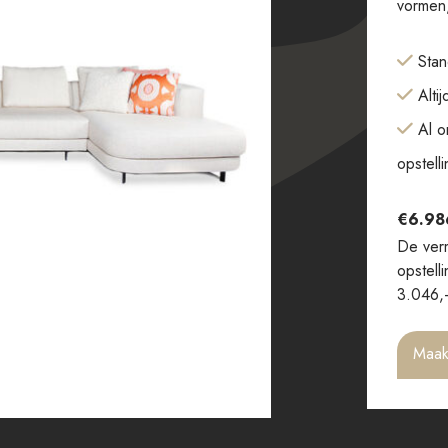
vormen,
Stan
Alti
Al o
opstell
€
6.98
De verm
opstell
3.046,
Maak