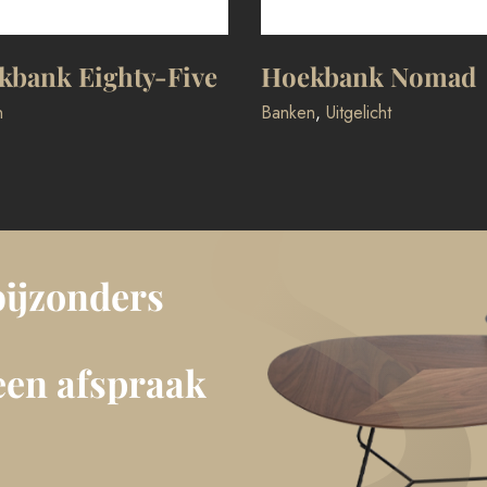
kbank Eighty-Five
Hoekbank Nomad
n
Banken
,
Uitgelicht
bijzonders
een afspraak