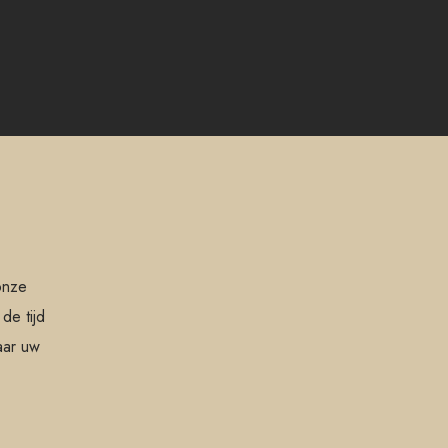
onze
de tijd
aar uw