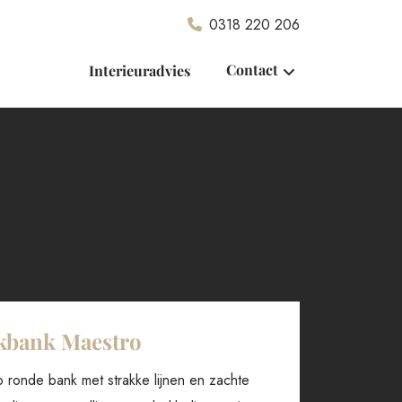
0318 220 206
Contact
Interieuradvies
kbank Maestro
 ronde bank met strakke lijnen en zachte