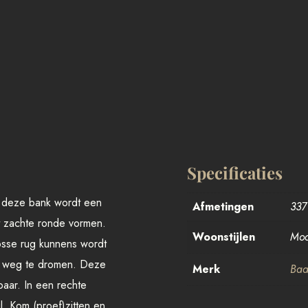
Specificaties
 deze bank wordt een
Afmetingen
337
t zachte ronde vormen.
Woonstijlen
Mod
losse rug kunnens wordt
n weg te dromen. Deze
Merk
Baa
gbaar. In een rechte
il. Kom (proef)zitten en