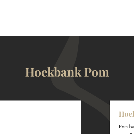
Hoekbank Pom
Hoe
Pom ban