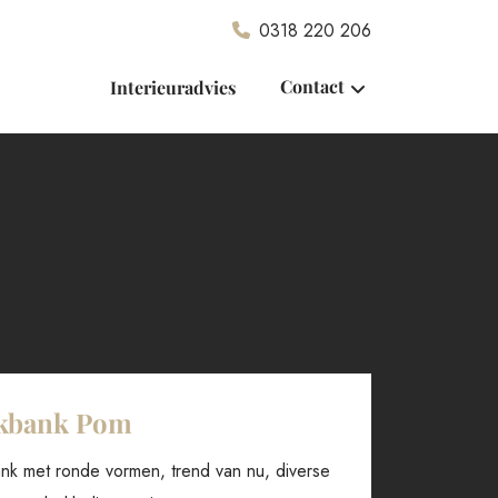
0318 220 206
Contact
Interieuradvies
kbank Pom
k met ronde vormen, trend van nu, diverse