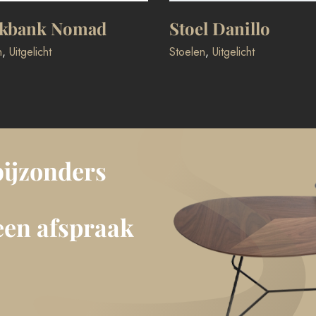
kbank Nomad
Stoel Danillo
n
,
Uitgelicht
Stoelen
,
Uitgelicht
bijzonders
een afspraak