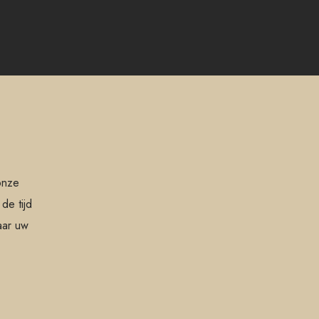
onze
de tijd
aar uw