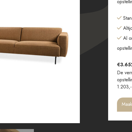
opstell
Stan
Alti
Al o
opstell
€
3.65
De verm
opstell
1.203,-
Maak