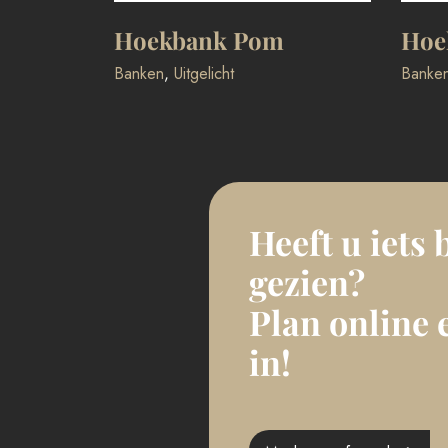
Hoekbank Pom
Hoe
Banken
,
Uitgelicht
Banke
Heeft u iets 
gezien?
Plan online 
in!