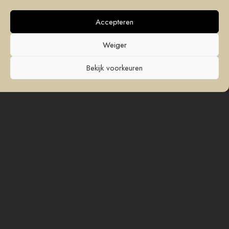
Accepteren
Producten
Direct naar
Weiger
Banken
Interieuradvies
Bekijk voorkeuren
Carpetten
Afspraak maken
Fauteuils
Contact opnemen
Salontafels
Inspiratie
Stoelen
Onze merken
Tafels
Over Soof